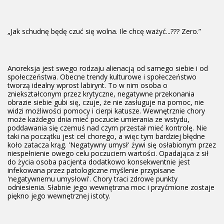
„Jak schudnę będę czuć się wolna. Ile chcę ważyć...??? Zero.”
Anoreksja jest swego rodzaju alienacją od samego siebie i od
społeczeństwa. Obecne trendy kulturowe i społeczeństwo
tworzą idealny wprost labirynt. To w nim osoba o
zniekształconym przez krytyczne, negatywne przekonania
obrazie siebie gubi się, czuje, że nie zasługuje na pomoc, nie
widzi możliwości pomocy i cierpi katusze. Wewnętrznie chory
może każdego dnia mieć poczucie umierania ze wstydu,
poddawania się czemuś nad czym przestał mieć kontrolę. Nie
taki na początku jest cel chorego, a więc tym bardziej błędne
koło zatacza krąg. 'Negatywny umysł' żywi się osłabionym przez
niespełnienie owego celu poczuciem wartości. Opadająca z sił
do życia osoba pacjenta dodatkowo konsekwentnie jest
infekowana przez patologiczne myślenie przypisane
'negatywnemu umysłowi'. Chory traci zdrowe punkty
odniesienia. Słabnie jego wewnętrzna moc i przyćmione zostaje
piękno jego wewnętrznej istoty.