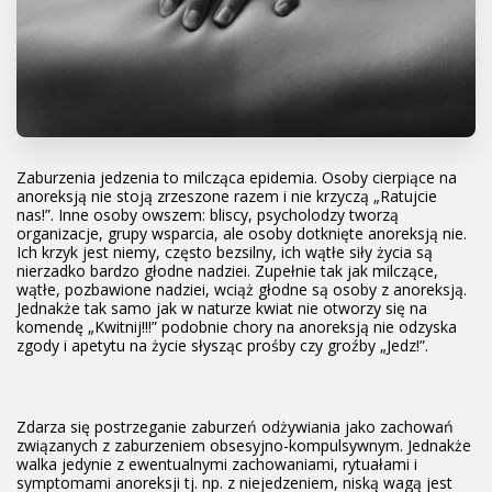
Zaburzenia jedzenia to milcząca epidemia. Osoby cierpiące na
anoreksją nie stoją zrzeszone razem i nie krzyczą „Ratujcie
nas!”. Inne osoby owszem: bliscy, psycholodzy tworzą
organizacje, grupy wsparcia, ale osoby dotknięte anoreksją nie.
Ich krzyk jest niemy, często bezsilny, ich wątłe siły życia są
nierzadko bardzo głodne nadziei. Zupełnie tak jak milczące,
wątłe, pozbawione nadziei, wciąż głodne są osoby z anoreksją.
Jednakże tak samo jak w naturze kwiat nie otworzy się na
komendę „Kwitnij!!!” podobnie chory na anoreksją nie odzyska
zgody i apetytu na życie słysząc prośby czy groźby „Jedz!”.
Zdarza się postrzeganie zaburzeń odżywiania jako zachowań
związanych z zaburzeniem obsesyjno-kompulsywnym. Jednakże
walka jedynie z ewentualnymi zachowaniami, rytuałami i
symptomami anoreksji tj. np. z niejedzeniem, niską wagą jest