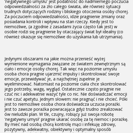
'negatywnego umysłu' jest podatność do nadmiernego poczucia
odpowiedzialności za zło całego świata, ale również sytuacji
trudnych dotyczących rodziny i bliskiego otoczenia osoby chorej.
Za poczuciem odpowiedzialności, idzie pragnienie zmiany oraz
posiadania kontroli i wpływu na stan rzeczy. Kiedy jest to
niemożliwe, (a zgodnie z zasadami życia często tak jest) w
osobie rodzi się pragnienie by otaczający świat był idealny (co
również okazuje się niemożliwe do uzyskania lub utrzymania).
Jedynymi obszarami na jakie można przenieść wyżej
wymienione wymagania związane ze światem zewnętrznym są
ciało i emocje osoby chorej. Tak więc na poziomie umysłu
osoba chora pragnie ujarzmić impulsy i skontrolować swoje
emocje, przewidywać je, a najchętniej zupełnie je
wyeliminować. Natomiast na poziomie ciała chce skontrolować
jego potrzeby, wagę, wygląd. Ostatecznie często pragnie nie
czuć nic i adekwatnie ważyć tyle co nic. Nie doświadczać emocji
i nie czuć apetytu. Jednym słowem: nie pragnąć i nie chcieć. Póki
jest to niemożliwe osoba chora doświadcza uczucia porażki.
Jest to zawsze porażka powracająca gdyż trudno zrealizować
ów nieludzki plan. W tle, czujny, robiący już swoja robotę
'negatywny umysł' pragnie ukarać osobę za tę niemoc i porażkę.
By mieć nad osobą chorą kontrolę mąci i infekuję zdrowy,
pozytywny, adekwatny, obiektywny i optymalny sposób