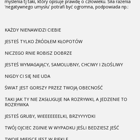
myślenia tj taki, który opisuje prawdę o człowieku. Siła rażenia
'negatywnego umysłu' potrafi być ogromna, podpowiada np.:
KAŻDY NIENAWIDZI CIEBIE
JESTEŚ TYLKO ŹRÓDŁEM KŁOPOTÓW
NICZEGO RNIE ROBISZ DOBRZE
JESTEŚ WYMAGAJĄCY, SAMOLUBNY, CHCIWY I ZŁOŚLIWY
NIGDY CI SIĘ NIE UDA
ŚWIAT JEST GORSZY PRZEZ TWOJĄ OBECNOŚĆ
TAKI JAK TY NIE ZASŁUGUJE NA ROZRYWKI, A JEDZENIE TO
ROZRYWKA
JESTEŚ GRUBY, WIEEEEEEELKI, BRZYYYYDKI
TWÓJ OJCIEC ZGINIE W WYPADKU JEŚLI BEDZIESZ JEŚĆ
TWOJE MIEJSCE JEST W PIEKLE