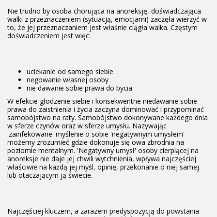
Nie trudno by osoba chorująca na anoreksję, doświadczająca
walki z przeznaczeniem (sytuacją, emocjami) zaczęła wierzyć w
to, że jej przeznaczaniem jest właśnie ciągła walka. Częstym
doświadczeniem jest więc:
uciekanie od samego siebie
negowanie własnej osoby
nie dawanie sobie prawa do bycia
W efekcie głodzenie siebie i konsekwentne niedawanie sobie
prawa do zaistnienia i życia zaczyna dominować i przypominać
samobójstwo na raty. Samobójstwo dokonywane każdego dnia
w sferze czynów oraz w sferze umysłu. Nazywając
'zainfekowane' myślenie o sobie 'negatywnym umysłem'
możemy zrozumieć gdzie dokonuje się owa zbrodnia na
poziomie mentalnym. 'Negatywny umysł' osoby cierpiącej na
anoreksje nie daje jej chwili wytchnienia, wpływa najczęściej
właściwie na każdą jej myśl, opinię, przekonanie o niej samej
lub otaczającym ją świecie.
Najczęściej kluczem, a zarazem predyspozycją do powstania